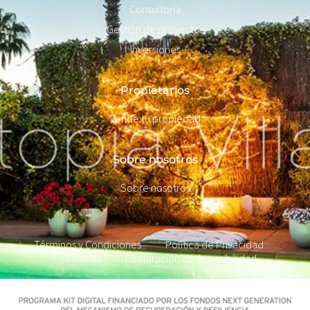
Consultoría
Gestión de proyectos
Inversiones
Propietarios
Vende tu propiedad
Sobre nosotros
Sobre nosotros
Términos y Condiciones
Política de Privacidad
Cookies
Declaración de Accesibilidad