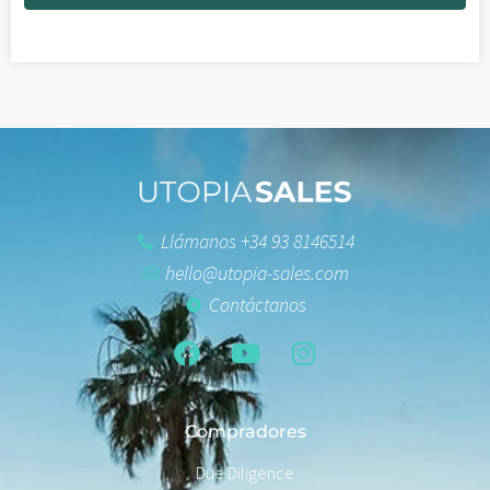
Llámanos +34 93 8146514
hello@utopia-sales.com
Contáctanos
Compradores
Due Diligence