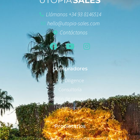
Llámanos +34 93 8146514
hello@utopia-sales.com
Contáctanos
Compradores
Due Diligence
Consultoría
Gestión de proyectos
Inversiones
Propietarios
Vende tu propiedad