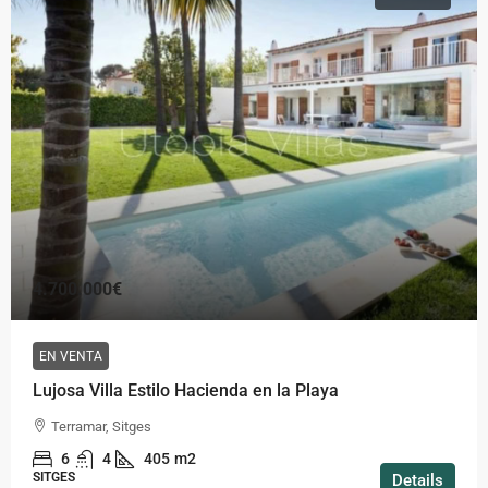
4.700.000€
EN VENTA
Lujosa Villa Estilo Hacienda en la Playa
Terramar, Sitges
6
4
405
m2
SITGES
Details