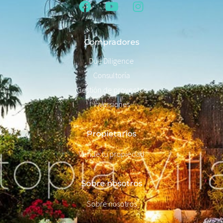
Compradores
Due Diligence
Consultoría
Gestión de proyectos
Inversiones
Propietarios
Vende tu propiedad
Sobre nosotros
Sobre nosotros