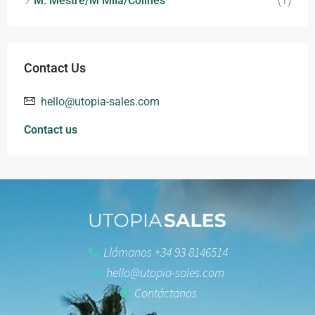
M. Mestre/M Mila/Colines
(1)
Contact Us
hello@utopia-sales.com
Contact us
Llámanos +34 93 8146514
hello@utopia-sales.com
Contáctanos